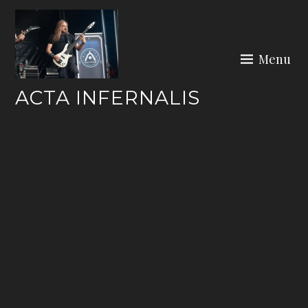
Skip
to
content
Menu
ACTA INFERNALIS