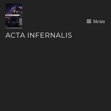
Skip
to
content
Menu
ACTA INFERNALIS