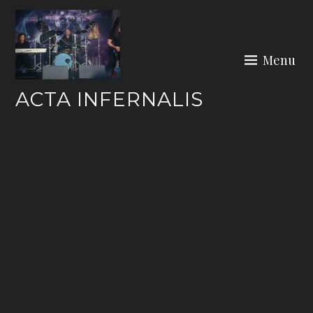
Skip
to
content
Menu
ACTA INFERNALIS