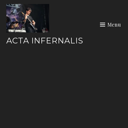
Skip
to
content
Menu
ACTA INFERNALIS