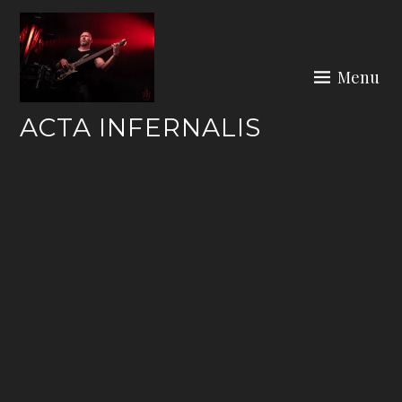
Skip
to
content
Menu
ACTA INFERNALIS