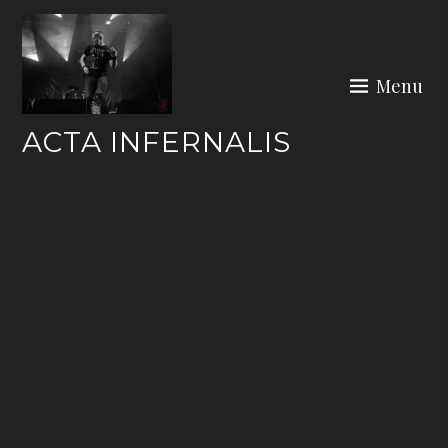
Skip
to
content
Menu
ACTA INFERNALIS