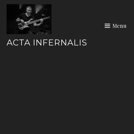
Skip
to
content
Menu
ACTA INFERNALIS