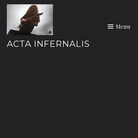
Skip
to
content
Menu
ACTA INFERNALIS