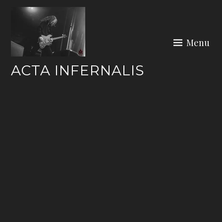
Skip
to
content
Menu
ACTA INFERNALIS