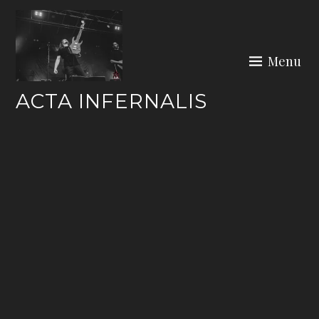
Skip
to
content
Menu
ACTA INFERNALIS