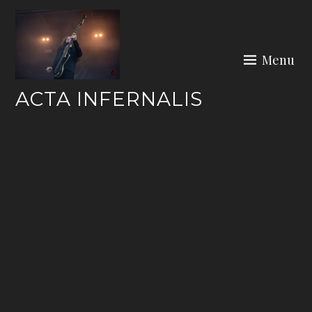
Skip
to
content
Menu
ACTA INFERNALIS