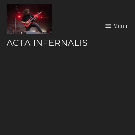
Skip
to
content
Menu
ACTA INFERNALIS