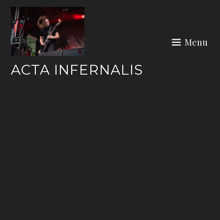
Skip
to
content
Menu
ACTA INFERNALIS