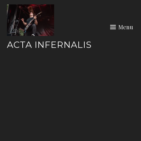
Skip
to
content
Menu
ACTA INFERNALIS