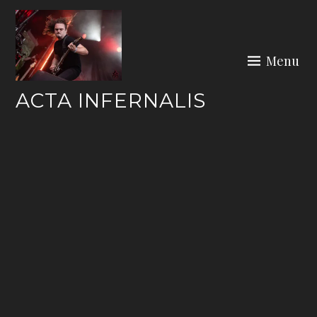
Skip
to
content
Menu
ACTA INFERNALIS