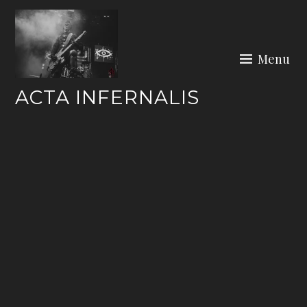
Skip
to
content
Menu
ACTA INFERNALIS