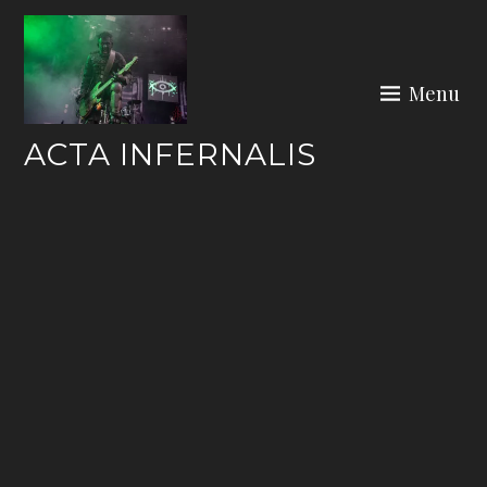
Skip
to
content
Menu
ACTA INFERNALIS