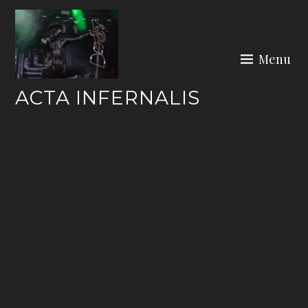
Skip
to
content
Menu
ACTA INFERNALIS