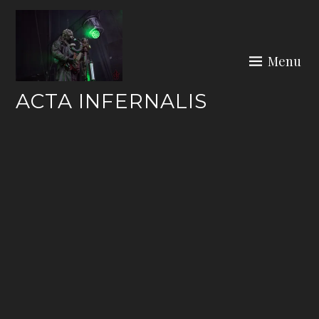
Skip
to
content
Menu
ACTA INFERNALIS