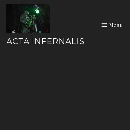
Skip
to
content
Menu
ACTA INFERNALIS