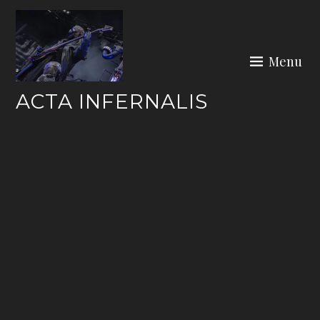
Skip
to
content
Menu
ACTA INFERNALIS