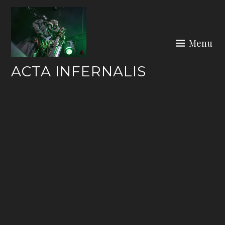
Skip
to
content
Menu
ACTA INFERNALIS