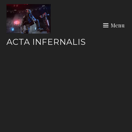
Skip
to
content
Menu
ACTA INFERNALIS