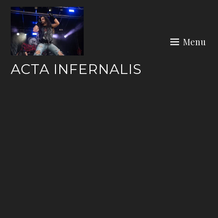
Skip
to
content
Menu
ACTA INFERNALIS