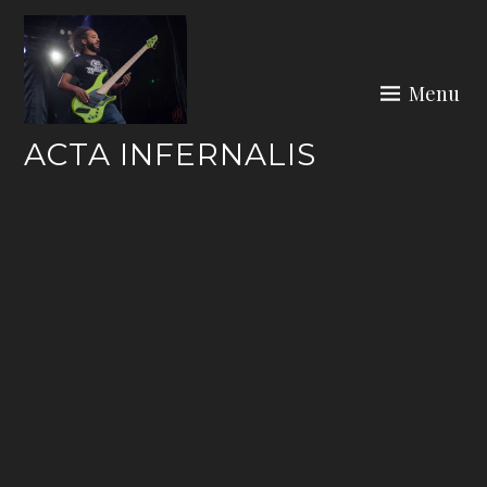
Skip
to
content
Menu
ACTA INFERNALIS