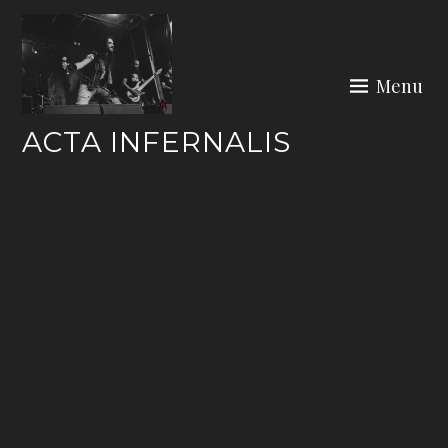
Skip
to
content
Menu
ACTA INFERNALIS