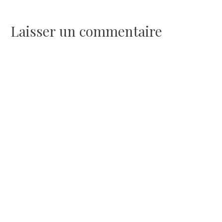
de
l’article
Laisser un commentaire