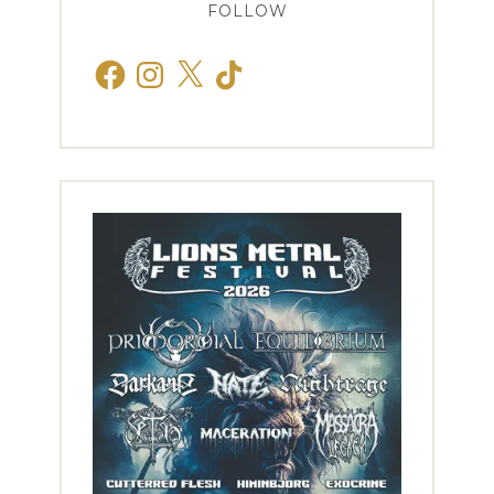
FOLLOW
Facebook
Instagram
X
TikTok