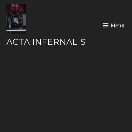
Skip
to
content
Menu
ACTA INFERNALIS