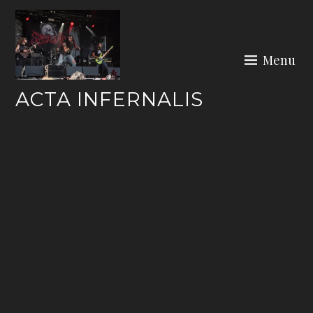
Skip
to
content
Menu
ACTA INFERNALIS