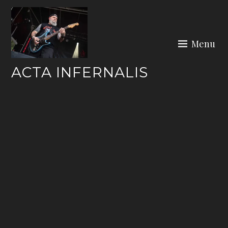
Skip
to
content
Menu
ACTA INFERNALIS