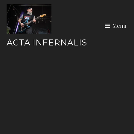
Skip
to
content
Menu
ACTA INFERNALIS