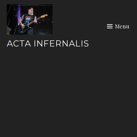
Skip
to
content
Menu
ACTA INFERNALIS