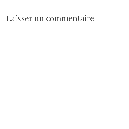
de
l’article
Laisser un commentaire