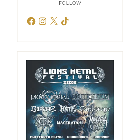
FOLLOW
Facebook
Instagram
X
TikTok