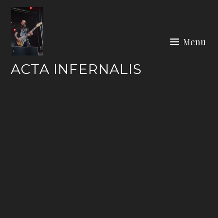
Skip
to
content
Menu
ACTA INFERNALIS