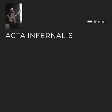
Skip
to
content
Menu
ACTA INFERNALIS