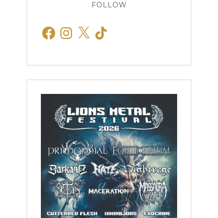
FOLLOW
Facebook
Instagram
X
TikTok