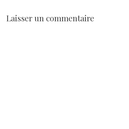
de
l’article
Laisser un commentaire