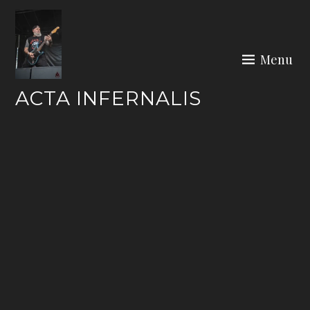
Skip
to
content
Menu
ACTA INFERNALIS