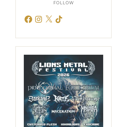
FOLLOW
Facebook
Instagram
X
TikTok