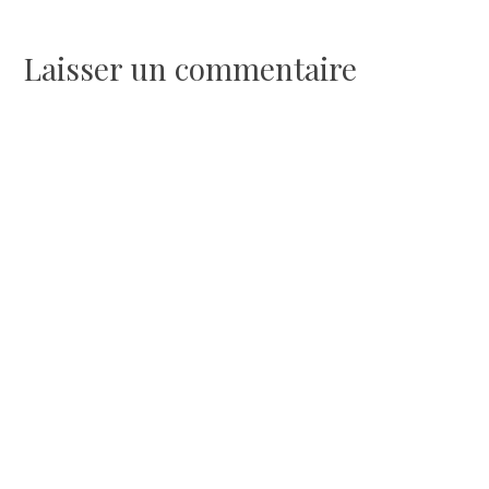
de
l’article
Laisser un commentaire