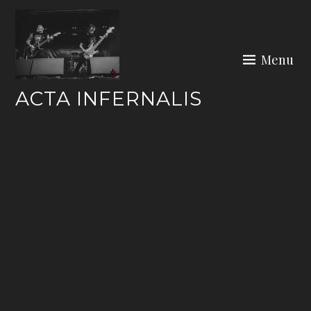
Skip
to
content
Menu
ACTA INFERNALIS