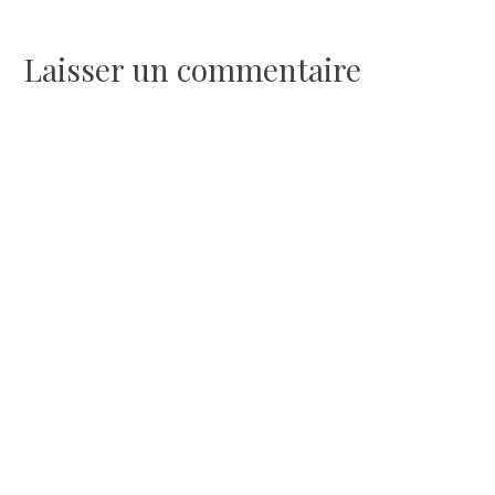
de
l’article
Laisser un commentaire