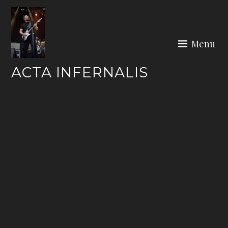
Skip
to
content
Menu
ACTA INFERNALIS