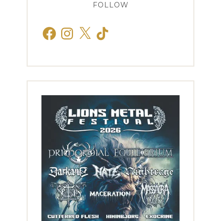
FOLLOW
Facebook
Instagram
X
TikTok