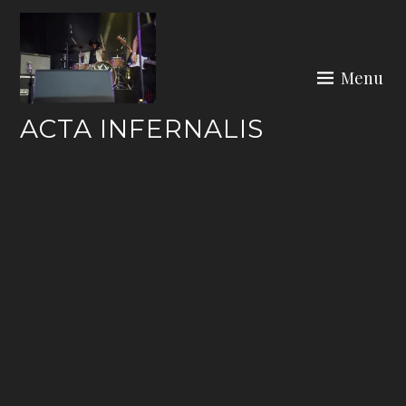
Skip
to
content
Menu
ACTA INFERNALIS