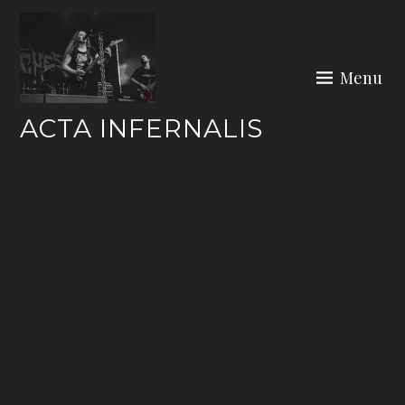
Skip
to
content
Menu
ACTA INFERNALIS