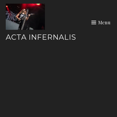
Skip
to
content
Menu
ACTA INFERNALIS