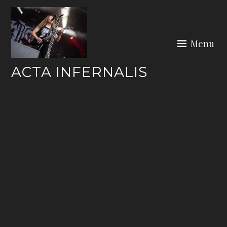
Skip
to
content
Menu
ACTA INFERNALIS