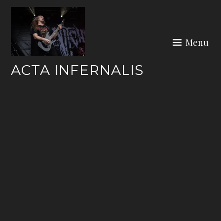
Skip
to
content
Menu
ACTA INFERNALIS