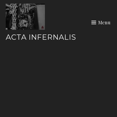
Skip
to
content
Menu
ACTA INFERNALIS