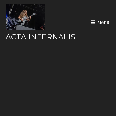
Skip
to
content
Menu
ACTA INFERNALIS