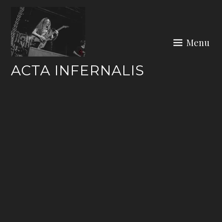
Skip
to
content
Menu
ACTA INFERNALIS