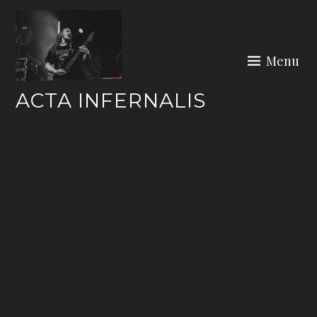
Skip
to
content
Menu
ACTA INFERNALIS