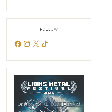
FOLLOW
Facebook
Instagram
X
TikTok