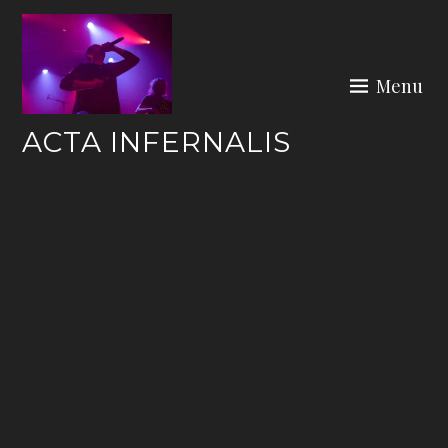
Skip
to
content
Menu
ACTA INFERNALIS