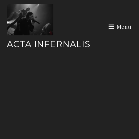
Skip
to
content
Menu
ACTA INFERNALIS