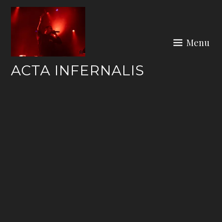
Skip
to
content
Menu
ACTA INFERNALIS