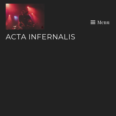
Skip
to
content
Menu
ACTA INFERNALIS